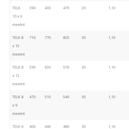
TELK
390
430
470
20
1,10
10 x 6
meetrit
TELK 8
710
770
820
30
1,10
x 15
meetrit
TELK 8
590
630
670
30
1,10
x 12
meetrit
TELK 8
470
510
540
30
1,10
x 9
meetrit
TELK 6
400
440
480
30
1,10