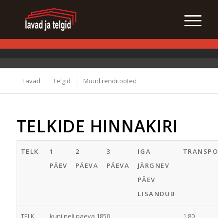
Lavad
Telgid
Muud renditooted
TELKIDE HINNAKIRI
TELK
1
2
3
IGA
TRANSPO
PÄEV
PÄEVA
PÄEVA
JÄRGNEV
PÄEV
LISANDUB
TELK
kuni neli päeva 1850
1,80