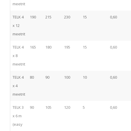
meetrit
TELK 4
190
215
230
15
0,60
x 12
meetrit
TELK 4
165
180
195
15
0,60
x 8
meetrit
TELK 4
80
90
100
10
0,60
x 4
meetrit
TELK 3
90
105
120
5
0,60
x 6 m
(easy