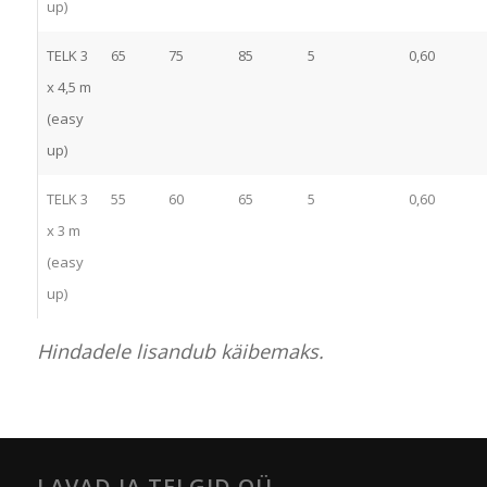
up)
TELK 3
65
75
85
5
0,60
x 4,5 m
(easy
up)
TELK 3
55
60
65
5
0,60
x 3 m
(easy
up)
Hindadele lisandub käibemaks.
LAVAD JA TELGID OÜ