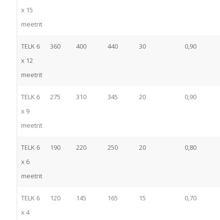
x 15
meetrit
TELK 6
360
400
440
30
0,90
x 12
meetrit
TELK 6
275
310
345
20
0,90
x 9
meetrit
TELK 6
190
220
250
20
0,80
x 6
meetrit
TELK 6
120
145
165
15
0,70
x 4