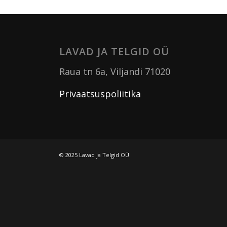
LAVAD JA TELGID OÜ
Raua tn 6a, Viljandi 71020
Privaatsuspoliitika
© 2025 Lavad ja Telgid OÜ