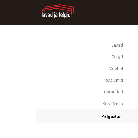
Lavad
Telgid
Mööbel
Poodiumid
Põrandad
Kuivkäimla
Valgustus