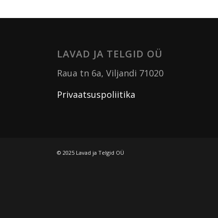
LAVAD JA TELGID OÜ
Raua tn 6a, Viljandi 71020
Privaatsuspoliitika
© 2025 Lavad ja Telgid OÜ