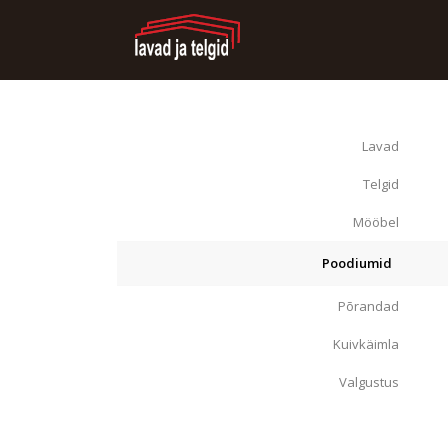
Lavad
Telgid
Mööbel
Poodiumid
Põrandad
Kuivkäimla
Valgustus