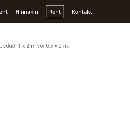
leht
Hinnakiri
Rent
Kontakt
õdud: 1 x 2 m või 0,5 x 2 m.