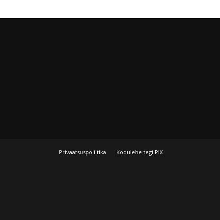
Privaatsuspoliitika
Kodulehe tegi PIX