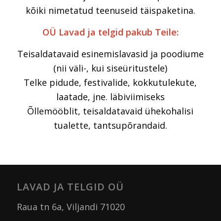
kõiki nimetatud teenuseid täispaketina.
OÜ Lavad ja telgid pakub Teile:
Teisaldatavaid esinemislavasid ja poodiume
(nii väli-, kui siseüritustele)
Telke pidude, festivalide, kokkutulekute,
laatade, jne. läbiviimiseks
Õllemööblit, teisaldatavaid ühekohalisi
tualette, tantsupõrandaid.
LAVAD JA TELGID OÜ
Raua tn 6a, Viljandi 71020