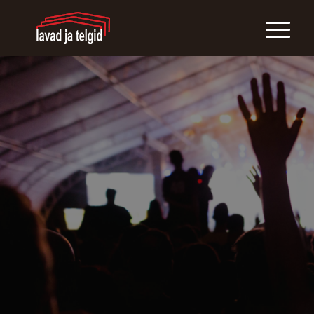
LAVAD JA TELGID
Paigaldame üritustele lavasid,
telke, mööblit, WC-sid jne.
Hinnakiri
Võta ühendust